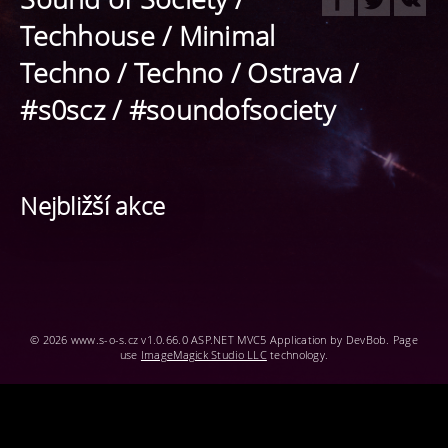
Techhouse / Minimal
Techno / Techno / Ostrava /
#s0scz / #soundofsociety
Nejbližší akce
© 2026 www.s-o-s.cz v1.0.66.0 ASP.NET MVC5 Application by DevBob. Page
use
ImageMagick Studio LLC
technology.