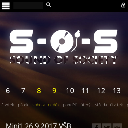

6
7
8
9
10
11
12
13
čtvrtek
pátek
sobota
neděle
pondělí
úterý
středa
čtvrtek
Mini1 26.9.2017 VŠB