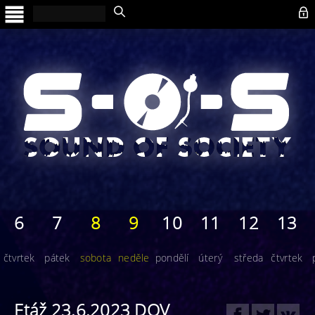

6
7
8
9
10
11
12
13
čtvrtek
pátek
sobota
neděle
pondělí
úterý
středa
čtvrtek
Etáž 23.6.2023 DOV