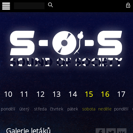

10
11
12
13
14
15
16
17
pondělí
úterý
středa
čtvrtek
pátek
sobota
neděle
pondělí
Galerie letáků